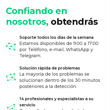
identificar ciertas frases y su frecuencia o un
Por ejemplo, hacer un analizador de
analizador de características semánticas en
información sobre una empresa competidora
Confiando en
claves, el llamado key-parser o analizador "Key".
para que se ejecute una vez a la semana.
Además, estos analizadores a menudo se
nosotros,
obtendrás
utilizan para verificar la ortografía.
Soporte todos los dias de la semana
Estamos disponibles de 9:00 a 17:00
por Teléfono, e-mail, WhatsApp y
Telegram.
Solución rápida de problemas
La mayoría de los problemas se
solucionan dentro de los 30 minutos
posteriores a la detección.
14 profesionales y especialistas a su
servicio