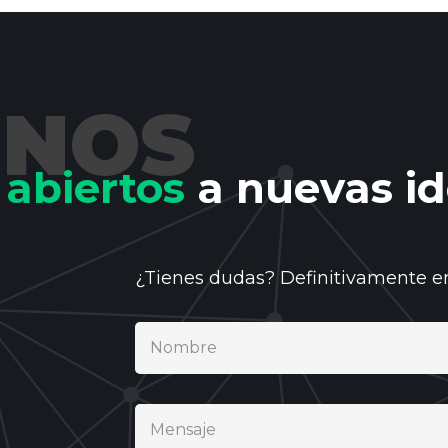
ENOS
abiertos
a nuevas id
¿Tienes dudas? Definitivamente 
Nombre
Mensaje