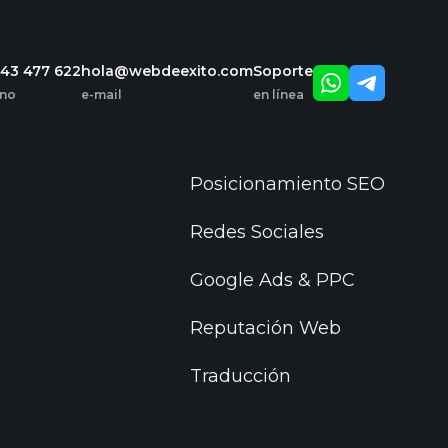
643 477 622
hola@webdeexito.com
Soporte
ono
e-mail
en línea
Posicionamiento SEO
Redes Sociales
Google Ads & PPC
Reputación Web
Traducción