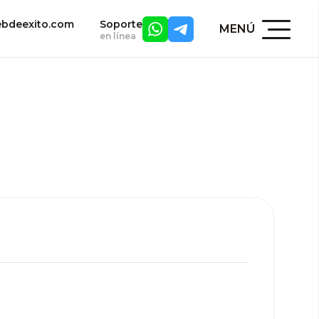
bdeexito.com
Soporte
MENÚ
en línea