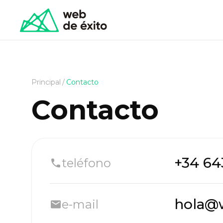
Principal
/
Contacto
Contacto
+34 64
teléfono
hola@
e-mail