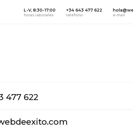
L-V, 8:30-17:00
+34 643 477 622
hola@we
horas laborales
teléfono
e-mail
3 477 622
webdeexito.com